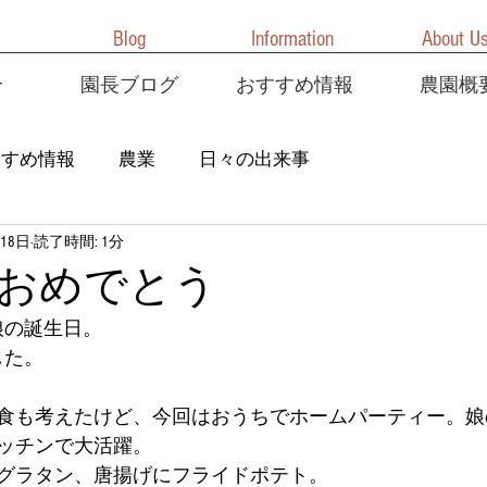
Blog
Information
About U
介
園長ブログ
おすすめ情報
農園概
すすめ情報
農業
日々の出来事
18日
読了時間: 1分
おめでとう
娘の誕生日。
した。
食も考えたけど、今回はおうちでホームパーティー。娘
ッチンで大活躍。
グラタン、唐揚げにフライドポテト。