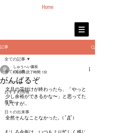
Home
記事
全ての記事
しゅうへい園長
全ての記事
5月18日
読了時間: 1分
がんばるぞ
ニュース
文旦の花付けが終わったら、「やっと
おすすめ情報
少し余裕ができるかな〜」と思ってた
農業
んですが…
日々の出来事
全然そんなことなかった。( ﾟДﾟ)
むしろ今年は、いつもより忙しく感じ