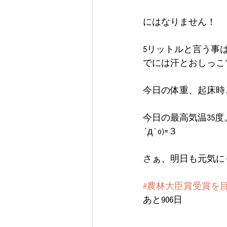
にはなりません！
5リットルと言う事
でには汗とおしっこで
今日の体重、起床時
今日の最高気温35度
´д`o)=３
さぁ、明日も元気にっ(
#農林大臣賞受賞を
あと906日