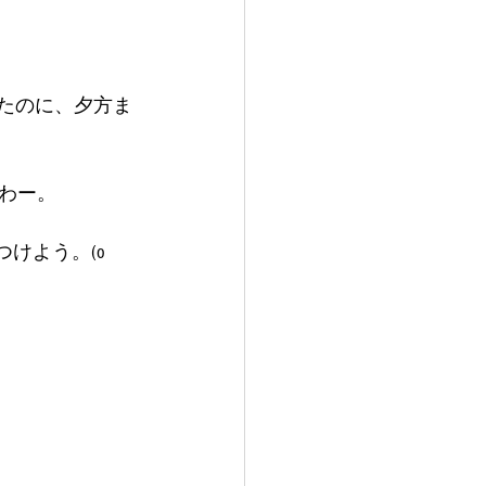
たのに、夕方ま
わー。
けよう。(o