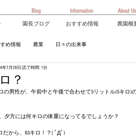
Blog
Information
About U
介
園長ブログ
おすすめ情報
農園概
すすめ情報
農業
日々の出来事
24年7月28日
読了時間: 1分
ロ？
ロの男性が、午前中と午後で合わせて5リットル(5キロ)
、夕方には何キロの体重になってるでしょうか？
だから、63キロ！？( ﾟДﾟ)