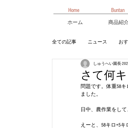
Home
Buntan
ホーム
商品紹
全ての記事
ニュース
お
しゅうへい園長
20
さて何キ
問題です。体重58キ
ました。
日中、農作業をして
えーと、58キロ+5キロ