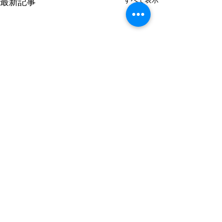
すべて表示
最新記事
コメント
蜂の巣退治