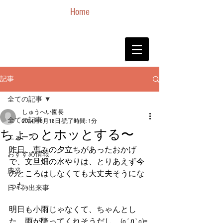
Home
記事
全ての記事
しゅうへい園長
全ての記事
2024年8月18日
読了時間: 1分
ちょっとホッとする〜
ニュース
昨日、恵みの夕立ちがあったおかげ
おすすめ情報
で、文旦畑の水やりは、とりあえず今
農業
のところはしなくても大丈夫そうにな
った。
日々の出来事
明日も小雨じゃなくて、ちゃんとし
た。雨が降ってくれそうだし。(o´д`o)=