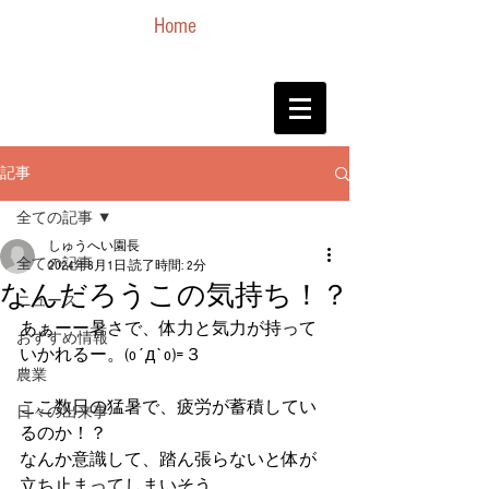
Home
記事
全ての記事
しゅうへい園長
全ての記事
2024年8月1日
読了時間: 2分
なんだろうこの気持ち！？
ニュース
あぁーー暑さで、体力と気力が持って
おすすめ情報
いかれるー。(o´д`o)=３
農業
ここ数日の猛暑で、疲労が蓄積してい
日々の出来事
るのか！？
なんか意識して、踏ん張らないと体が
立ち止まってしまいそう。