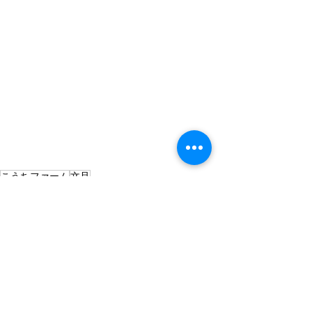
こうちファーム
文旦
農業
すべて表示
最新記事