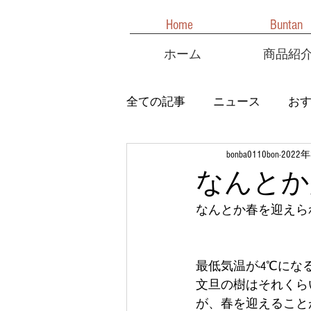
Home
Buntan
ホーム
商品紹
全ての記事
ニュース
お
bonba0110bon
2022
なんとか
なんとか春を迎えられた
最低気温が-4℃に
文旦の樹はそれくら
が、春を迎えることが