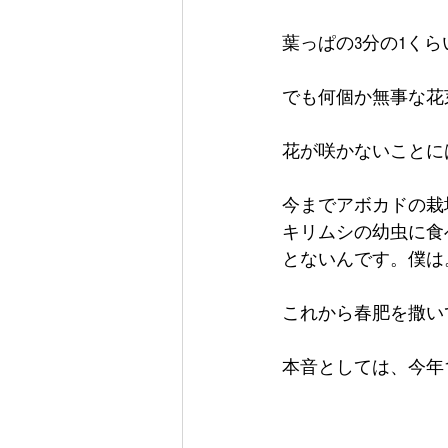
葉っぱの3分の1く
でも何個か無事な花
花が咲かないことに
今までアボカドの栽
キリムシの幼虫に食
とないんです。僕は。Σ(
これから春肥を撒い
本音としては、今年1