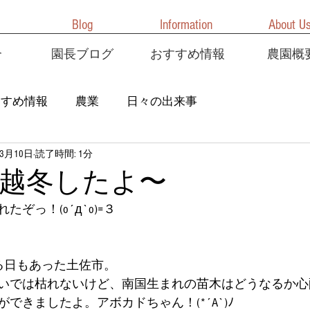
Blog
Information
About U
介
園長ブログ
おすすめ情報
農園概
すすめ情報
農業
日々の出来事
年3月10日
読了時間: 1分
越冬したよ〜
ぞっ！(o´д`o)=３
なる日もあった土佐市。
いでは枯れないけど、南国生まれの苗木はどうなるか心
できましたよ。アボカドちゃん！(*´A`)ﾉ