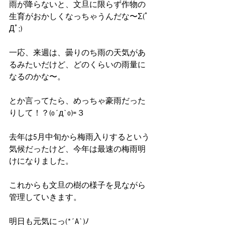
雨が降らないと、文旦に限らず作物の
生育がおかしくなっちゃうんだな〜Σ(ﾟ
Дﾟ;)
一応、来週は、曇りのち雨の天気があ
るみたいだけど、どのくらいの雨量に
なるのかな〜。
とか言ってたら、めっちゃ豪雨だった
りして！？(o´д`o)=３
去年は5月中旬から梅雨入りするという
気候だったけど、今年は最速の梅雨明
けになりました。
これからも文旦の樹の様子を見ながら
管理していきます。
明日も元気にっ(*´A`)ﾉ