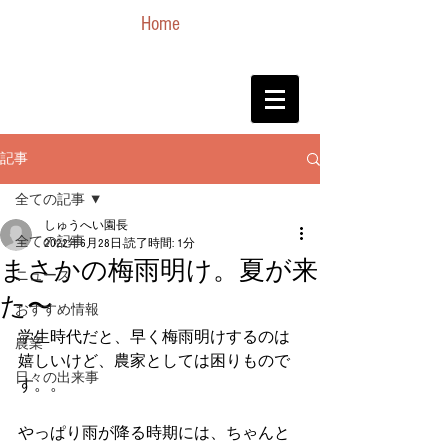
Home
記事
全ての記事
しゅうへい園長
全ての記事
2022年6月28日
読了時間: 1分
まさかの梅雨明け。夏が来
ニュース
た〜
おすすめ情報
学生時代だと、早く梅雨明けするのは
農業
嬉しいけど、農家としては困りもので
日々の出来事
す。。
やっぱり雨が降る時期には、ちゃんと