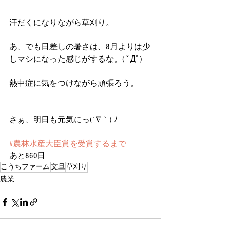
汗だくになりながら草刈り。
あ、でも日差しの暑さは、8月よりは少
しマシになった感じがするな。( ﾟДﾟ)
熱中症に気をつけながら頑張ろう。
さぁ、明日も元気にっ(´∇｀) ﾉ
#農林水産大臣賞を受賞するまで
あと860日
こうちファーム
文旦
草刈り
農業