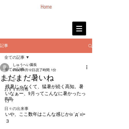
Home
記事
全ての記事
しゅうへい園長
全ての記事
2024年9月12日
読了時間: 1分
まだまだ暑いね
ニュース
残暑じゃなくて、猛暑が続く高知。暑
おすすめ情報
いなぁー、9月ってこんなに暑かったっ
農業
け？
日々の出来事
いや、ここ数年はこんな感じか(o´д`o)=
３