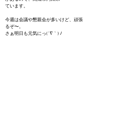
ています。
今週は会議や懇親会が多いけど、頑張
るぞ〜。
さぁ明日も元気にっ(´∇｀) ﾉ