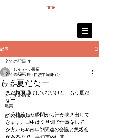
Home
記事
全ての記事
しゅうへい園長
全ての記事
2023年7月11日
読了時間: 1分
もう夏だなー
ニュース
まだ梅雨明けしてないけど、もう夏だ
おすすめ情報
なー。
農業
水分補給した瞬間から汗が吹き出して
日々の出来事
きます。日中は文旦畑で仕事をして、
夕方からJA青年部関連の会議と懇親会
があるので、高知市内に来