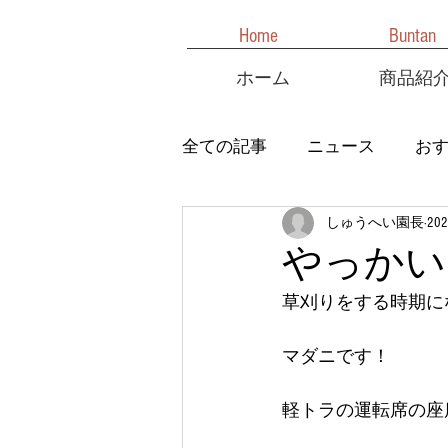
Home
Buntan
ホーム
商品紹
全ての記事
ニュース
お
しゅうへい園長
20
やっかい
草刈りをする時期に
マダニです！
軽トラの運転席の座席