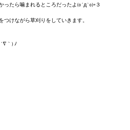
ったら噛まれるところだったよ(o´д`o)=３
をつけながら草刈りをしていきます。
∇｀) ﾉ