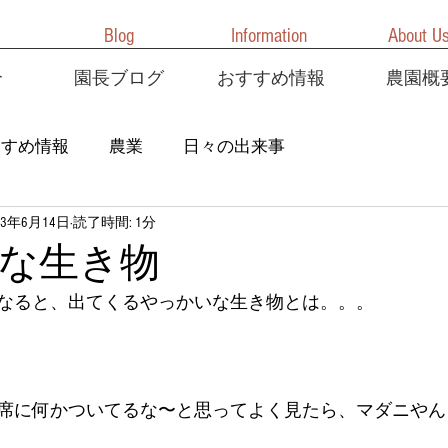
Blog
Information
About U
介
園長ブログ
おすすめ情報
農園概
すすめ情報
農業
日々の出来事
23年6月14日
読了時間: 1分
な生き物
なると、出てくるやっかいな生き物とは。。。
に何かついてるな〜と思ってよく見たら、マダニやん！( 