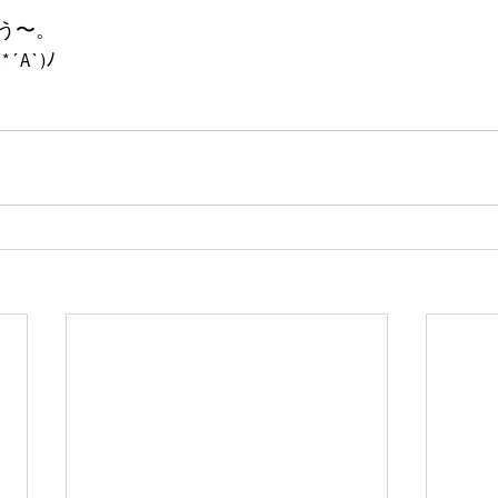
う〜。
A`)ﾉ