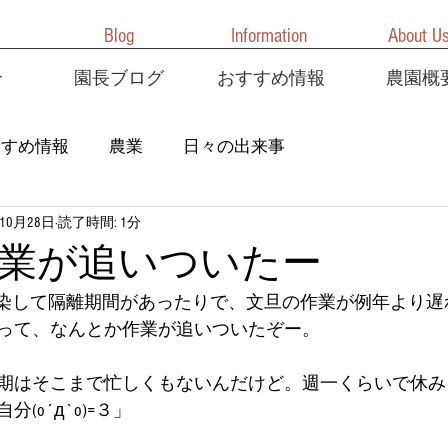
Blog
Information
About U
介
園長ブログ
おすすめ情報
農園概
すすめ情報
農業
日々の出来事
年10月28日
読了時間: 1分
業が追いついたー
感染して隔離期間があったりで、文旦の作業が例年より遅
って、なんとか作業が追いついたぞー。
期はそこまで忙しくもないんだけど。週一くらいで休み
(o´д`o)=３」