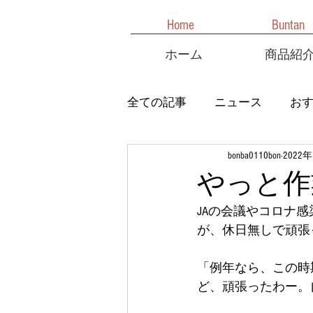
Home
Buntan
ホーム
商品紹
全ての記事
ニュース
お
bonba0110bon
2022
やっと作
JAの会議やコロナ
が、休日無しで頑張
「例年なら、この時
ど、頑張ったわー。自分