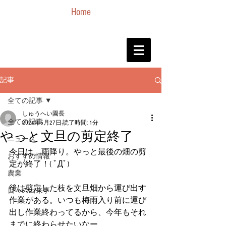
Home
記事
全ての記事
しゅうへい園長
全ての記事
2024年5月27日
読了時間: 1分
やっと文旦の剪定終了
ニュース
今日は、雨降り。やっと最後の畑の剪
おすすめ情報
定が終了！( ﾟДﾟ)
農業
後は剪定した枝を文旦畑から運び出す
日々の出来事
作業がある。いつも梅雨入り前に運び
出し作業終わってるから、今年もそれ
までに終わらせたいなー。