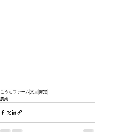
こうちファーム
文旦
剪定
農業