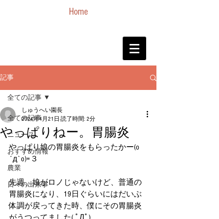
Home
記事
全ての記事
しゅうへい園長
全ての記事
2024年4月21日
読了時間: 2分
やっぱりねー。胃腸炎
ニュース
やっぱり娘の胃腸炎をもらったかー(o
おすすめ情報
´д`o)=３
農業
先週、娘がロノじゃないけど、普通の
日々の出来事
胃腸炎になり、19日ぐらいにはだいぶ
体調が戻ってきた時、僕にその胃腸炎
がうつってました( ﾟДﾟ)