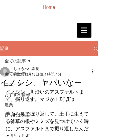
Home
記事
全ての記事
しゅうへい園長
全ての記事
2022年12月13日
読了時間: 1分
イノシシ、ヤバいなー
ニュース
イノシシ、川沿いのアスファルトま
おすすめ情報
で、掘り返す。マジか！Σ(ﾟДﾟ;)
農業
地面を鼻で掘り返して、土手に生えて
日々の出来事
る雑草の根やミミズを見つけていく時
に、アスファルトまで掘り返したんだ
と思います。