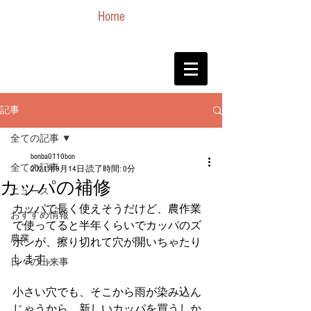
Home
記事
全ての記事
bonba0110bon
全ての記事
2021年9月14日
読了時間: 0分
カッパの補修
ニュース
カッパで長く使えそうだけど、農作業
おすすめ情報
で使ってると半年くらいでカッパのズ
農業
ボンが、擦り切れて穴が開いちゃたり
します。　
日々の出来事
小さい穴でも、そこから雨が染み込ん
じゃうから、新しいカッパを買うしか