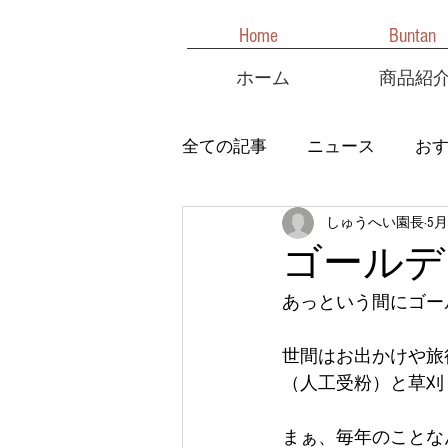
Home
Buntan
ホーム
商品紹
全ての記事
ニュース
お
しゅうへい園長
5月
ゴールデ
あっという間にゴール
世間はお出かけや旅
（人工受粉）と草刈
まぁ、毎年のことな