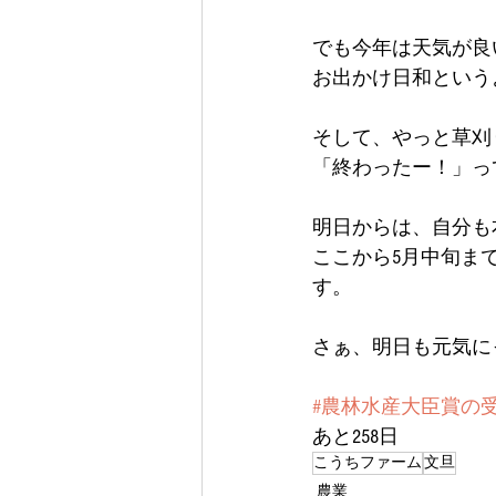
でも今年は天気が良
お出かけ日和という
そして、やっと草刈
「終わったー！」って
明日からは、自分も
ここから5月中旬ま
す。
さぁ、明日も元気にっ(
#農林水産大臣賞の
あと258日
こうちファーム
文旦
農業