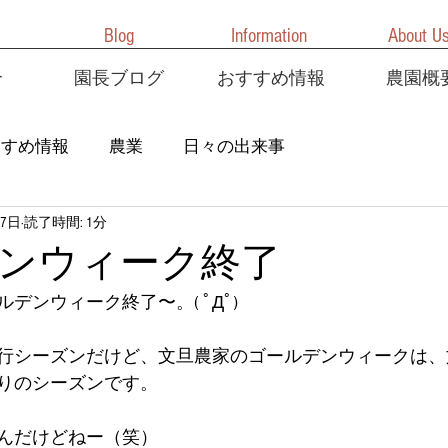
Blog
Information
About U
介
園長ブログ
おすすめ情報
農園概
すすめ情報
農業
日々の出来事
7日
読了時間: 1分
ンウィーク終了
デンウィーク終了〜。( ﾟДﾟ)
行シーズンだけど、文旦農家のゴールデンウィークは、
りのシーズンです。
んだけどねー（笑）