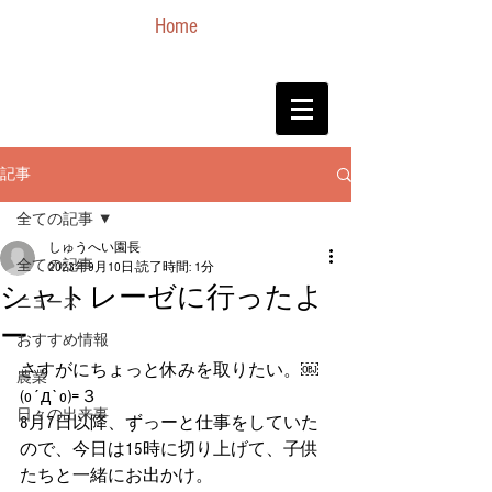
Home
記事
全ての記事
しゅうへい園長
全ての記事
2023年9月10日
読了時間: 1分
シャトレーゼに行ったよ
ニュース
ー
おすすめ情報
さすがにちょっと休みを取りたい。￼ 
農業
(o´д`o)=３
日々の出来事
8月7日以降、ずっーと仕事をしていた
ので、今日は15時に切り上げて、子供
たちと一緒にお出かけ。