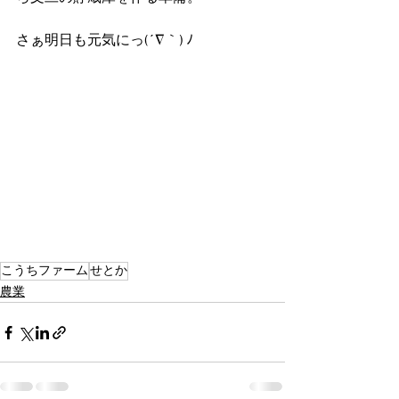
さぁ明日も元気にっ(´∇｀) ﾉ
こうちファーム
せとか
農業