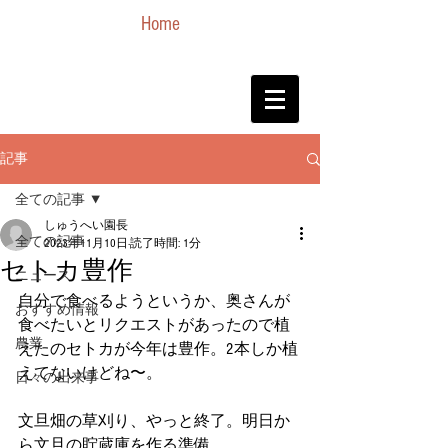
Home
記事
全ての記事
しゅうへい園長
全ての記事
2023年11月10日
読了時間: 1分
セトカ豊作
ニュース
自分で食べるようというか、奥さんが
おすすめ情報
食べたいとリクエストがあったので植
農業
えたのセトカが今年は豊作。2本しか植
えてないけどね〜。
日々の出来事
文旦畑の草刈り、やっと終了。明日か
ら文旦の貯蔵庫を作る準備。