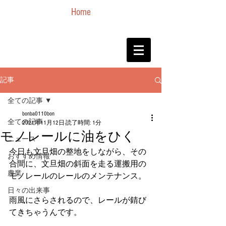
Home
記事
全ての記事
bonba0110bon
全ての記事
2021年11月12日
読了時間: 1分
モノレールに油をひく
ニュース
今日も文旦畑の整地をしながら、その
おすすめ情報
合間に、文旦畑の斜面を走る運搬用の
農業
モノレールのレールのメンテナンス。
日々の出来事
雨風にさらされるので、レールが錆び
てきちゃうんです。