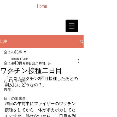
Home
記事
全ての記事
bonba0110bon
全ての記事
2021年8月15日
読了時間: 1分
ワクチン接種二日目
ニュース
「コロナワクチン2回目接種したあとの
おすすめ情報
副反応はどうなの？」
農業
日々の出来事
昨日の午前中にファイザーのワクチン
接種をしてから、体がポカポカしてた
んですが、熱はないから、二日目も副