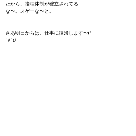
たから、接種体制が確立されてる
な〜。スゲーな〜と。
さあ明日からは、仕事に復帰します〜(*
´A`)ﾉ