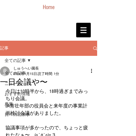
Home
記事
全ての記事
しゅうへい園長
全ての記事
2024年1月15日
読了時間: 1分
一日会議や〜
ニュース
今日は10時半から、18時過ぎまでみっ
おすすめ情報
ちり会議。
農業
JA青壮年部の役員会と来年度の事業計
画検討会議がありました。
日々の出来事
協議事項が多かったので、ちょっと疲
れたなぁ〜。(o´д`o)=３