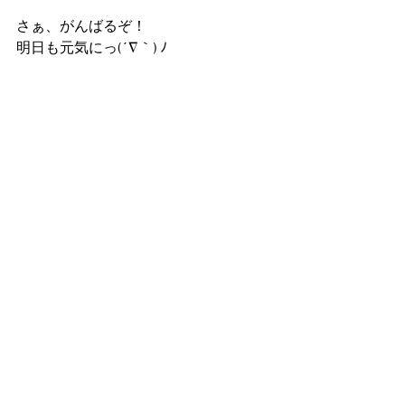
さぁ、がんばるぞ！
明日も元気にっ(´∇｀) ﾉ