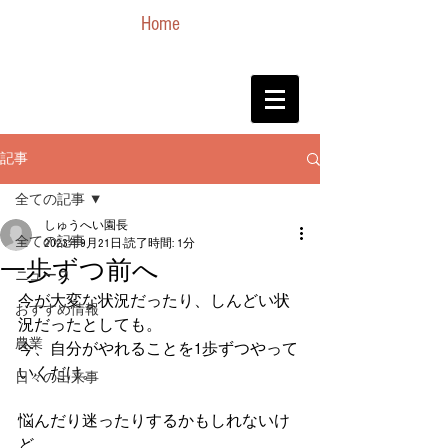
Home
記事
全ての記事
しゅうへい園長
全ての記事
2023年9月21日
読了時間: 1分
一歩ずつ前へ
ニュース
今が大変な状況だったり、しんどい状
おすすめ情報
況だったとしても。
農業
今、自分がやれることを1歩ずつやって
いくだけ。
日々の出来事
悩んだり迷ったりするかもしれないけ
ど、