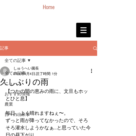
Home
記事
全ての記事
しゅうへい園長
全ての記事
2025年8月4日
読了時間: 1分
久しぶりの雨
ニュース
【つかの間の恵みの雨に、文旦もホッ
おすすめ情報
とひと息】
農業
毎日、よく晴れますねぇ〜。
日々の出来事
ずっと雨が降ってなかったので、そろ
そろ灌水しようかなぁ…と思っていた今
日の昼下がり。