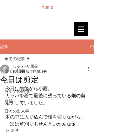
Home
記事
全ての記事
しゅうへい園長
全ての記事
6月16日
読了時間: 1分
今日は剪定
ニュース
今日は午後から小雨。
おすすめ情報
カッパを着て最後に残っている畑の剪
農業
定をしていました。
日々の出来事
木の中に入り込んで枝を切りながら、
「次は草刈りもせんといかんなぁ」
と思う。