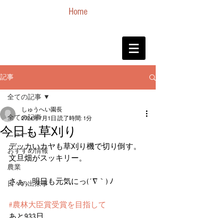
Home
記事
全ての記事
しゅうへい園長
全ての記事
2024年7月1日
読了時間: 1分
今日も草刈り
ニュース
デッカいカヤも草刈り機で切り倒す。
おすすめ情報
文旦畑がスッキリー。
農業
さぁ、明日も元気にっ(´∇｀) ﾉ
日々の出来事
#農林大臣賞受賞を目指して
あと933日