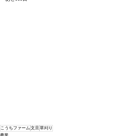
こうちファーム
文旦
草刈り
農業