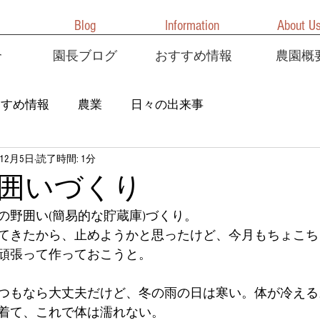
Blog
Information
About U
介
園長ブログ
おすすめ情報
農園概
すすめ情報
農業
日々の出来事
年12月5日
読了時間: 1分
囲いづくり
の野囲い(簡易的な貯蔵庫)づくり。
てきたから、止めようかと思ったけど、今月もちょこちょ
頑張って作っておこうと。
もなら大丈夫だけど、冬の雨の日は寒い。体が冷える。Σ(
着て、これで体は濡れない。