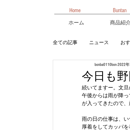
Home
Buntan
ホーム
商品紹
全ての記事
ニュース
お
bonba0110bon
2022
今日も野
続いてますー。文旦
午後からは雨が降っ
が入ってきたので、
雨の日の仕事は、いつ
厚着をしてカッパを