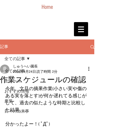
Home
記事
全ての記事
しゅうへい園長
全ての記事
2024年9月24日
読了時間: 2分
作業スケジュールの確認
ニュース
今年、文旦の摘果作業(小さい実や傷の
おすすめ情報
ある実を落とす)が何か遅れてる感じが
農業
して、過去の似たような時期と比較し
た結果。。
日々の出来事
分かったよー！( ﾟДﾟ)