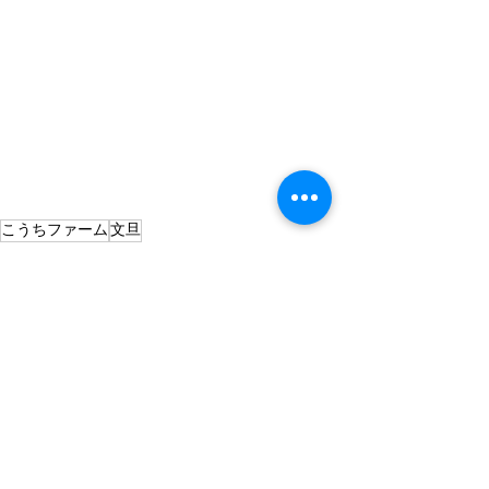
こうちファーム
文旦
農業
すべて表示
最新記事