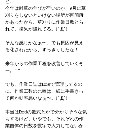
ど、
今年は雑草の伸びが早いのか、9月に草
刈りをしないといけない場所が何箇所
かあったから、草刈りに作業日数とら
れて、摘果が遅れてる。( ﾟДﾟ)
そんな感じかなぁ〜。でも原因が見え
る化されたから、すっきりしたな！
来年からの作業工程を改善していくぞ
ー。^ ^
でも、作業日誌はExcelで管理してるの
に、作業工数の比較は、紙に手書きっ
て何か効率悪いなぁ〜。( ﾟДﾟ)
本当はExcelの数式とかで分かりそうな気
もするけど、いやでも、それぞれの作
業自体の日数を数字で入力してないか