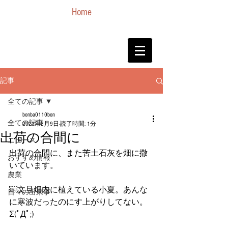
Home
記事
全ての記事
bonba0110bon
全ての記事
2023年2月9日
読了時間: 1分
出荷の合間に
ニュース
出荷の合間に、また苦土石灰を畑に撒
おすすめ情報
いています。
農業
￼文旦畑内に植えている小夏。あんな
日々の出来事
に寒波だったのにす上がりしてない。
Σ(ﾟДﾟ;)