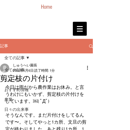
Home
記事
全ての記事
しゅうへい園長
全ての記事
2023年6月6日
読了時間: 1分
剪定枝の片付け
ニュース
今日は雨だから農作業はお休み。と言
おすすめ情報
うわけにもいかず、剪定枝の片付けを
農業
しています。￼( ﾟДﾟ)
日々の出来事
そうなんです。まだ片付けをしてるん
です〜。そしてやっと1カ所、文旦の剪
定が終わりました。あと残り1カ所、1