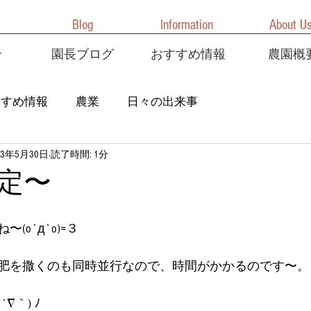
Blog
Information
About U
介
園長ブログ
おすすめ情報
農園概
すすめ情報
農業
日々の出来事
23年5月30日
読了時間: 1分
定〜
(o´д`o)=３
肥を撒くのも同時並行なので、時間がかかるのです〜。
∇｀) ﾉ