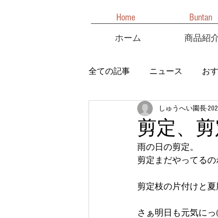
Home
Buntan
ホーム
商品紹
全ての記事
ニュース
お
しゅうへい園長
20
剪定、剪
雨の日の剪定。
剪定まだやってるのね〜
剪定枝の片付けと夏
さぁ明日も元気にっ(´