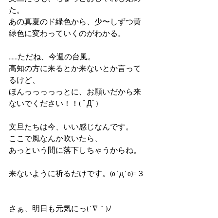
た。
あの真夏のド緑色から、少〜しずつ黄
緑色に変わっていくのがわかる。
……ただね、今週の台風。
高知の方に来るとか来ないとか言って
るけど、
ほんっっっっっとに、お願いだから来
ないでください！！( ﾟДﾟ)
文旦たちは今、いい感じなんです。
ここで風なんか吹いたら、
あっという間に落下しちゃうからね。
来ないように祈るだけです。(o´д`o)=３
さぁ、明日も元気にっ(´∇｀)ﾉ