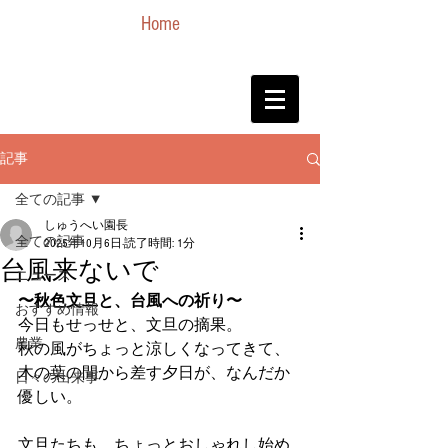
Home
記事
全ての記事
しゅうへい園長
全ての記事
2025年10月6日
読了時間: 1分
台風来ないで
ニュース
〜秋色文旦と、台風への祈り〜
おすすめ情報
今日もせっせと、文旦の摘果。
農業
秋の風がちょっと涼しくなってきて、
木の葉の間から差す夕日が、なんだか
日々の出来事
優しい。
文旦たちも、ちょっとおしゃれし始め