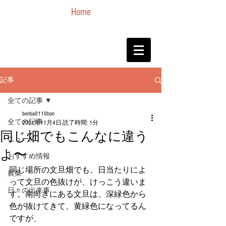
Home
記事
全ての記事
bonba0110bon
全ての記事
2021年11月4日
読了時間: 1分
同じ畑でもこんなに違う
ニュース
よ〜
おすすめ情報
同じ場所の文旦畑でも、日当たりによ
農業
って文旦の色抜けが、けっこう違いま
日々の出来事
す。南向きにある文旦は、深緑色から
色が抜けてきて、黄緑色になってるん
ですが、