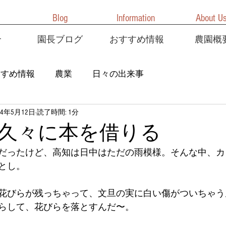
Blog
Information
About U
介
園長ブログ
おすすめ情報
農園概
すすめ情報
農業
日々の出来事
24年5月12日
読了時間: 1分
久々に本を借りる
だったけど、高知は日中はただの雨模様。そんな中、カ
とし。
花びらが残っちゃって、文旦の実に白い傷がついちゃう
らして、花びらを落とすんだ〜。