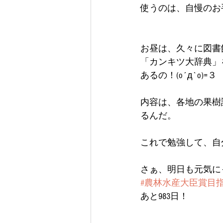
使うのは、自慢のお
お昼は、久々に図書
「カンキツ大辞典」
あるの！(o´д`o)=３
内容は、各地の果樹
るんだ。
これで勉強して、自
さぁ、明日も元気にっ(
#農林水産大臣賞目
あと983日！