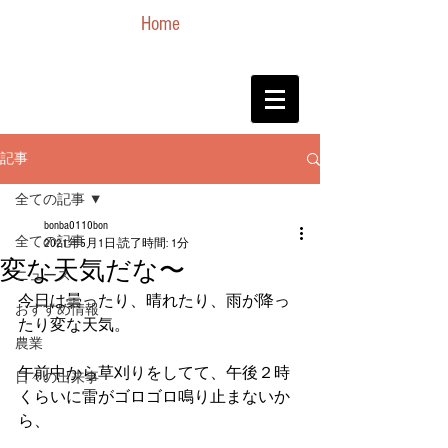
Home
記事
全ての記事
bonba0110bon
全ての記事
2021年5月1日
読了時間: 1分
変な天気だな〜
ニュース
今日は曇ったり、晴れたり、雨が降っ
おすすめ情報
たり変な天気。
農業
午前中から草刈りをしてて、午後２時
日々の出来事
くらいに雷がゴロゴロ鳴り止まないか
ら、