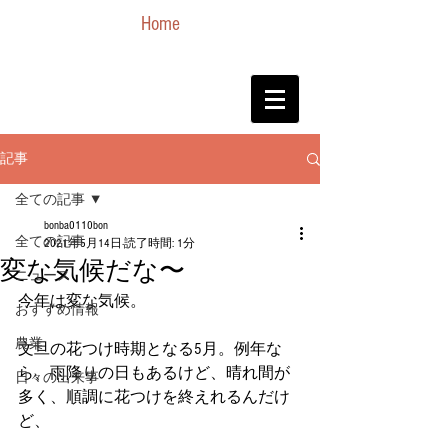
Home
記事
全ての記事
bonba0110bon
全ての記事
2021年5月14日
読了時間: 1分
変な気候だな〜
ニュース
今年は変な気候。
おすすめ情報
農業
文旦の花つけ時期となる5月。例年な
ら、雨降りの日もあるけど、晴れ間が
日々の出来事
多く、順調に花つけを終えれるんだけ
ど、