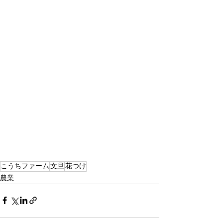
こうちファーム
文旦
花つけ
農業