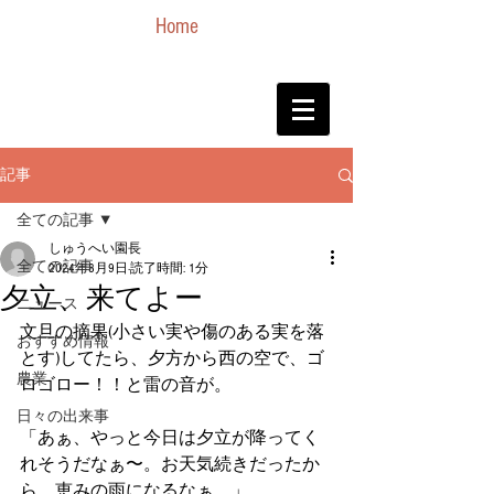
Home
記事
全ての記事
しゅうへい園長
全ての記事
2024年8月9日
読了時間: 1分
夕立、来てよー
ニュース
文旦の摘果(小さい実や傷のある実を落
おすすめ情報
とす)してたら、夕方から西の空で、ゴ
農業
ロゴロー！！と雷の音が。
日々の出来事
「あぁ、やっと今日は夕立が降ってく
れそうだなぁ〜。お天気続きだったか
ら、恵みの雨になるなぁ。」