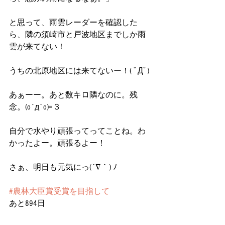
と思って、雨雲レーダーを確認した
ら、隣の須崎市と戸波地区までしか雨
雲が来てない！
うちの北原地区には来てないー！( ﾟДﾟ)
あぁーー。あと数キロ隣なのに。残
念。(o´д`o)=３
自分で水やり頑張ってってことね。わ
かったよー。頑張るよー！
さぁ、明日も元気にっ(´∇｀) ﾉ
#農林大臣賞受賞を目指して
あと894日