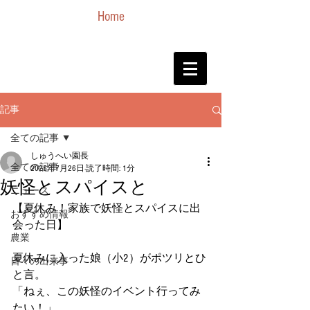
Home
記事
全ての記事
しゅうへい園長
全ての記事
2025年7月26日
読了時間: 1分
妖怪とスパイスと
ニュース
【夏休み！家族で妖怪とスパイスに出
おすすめ情報
会った日】
農業
夏休みに入った娘（小2）がポツリとひ
日々の出来事
と言。
「ねぇ、この妖怪のイベント行ってみ
たい！」