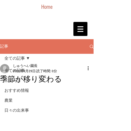
Home
記事
全ての記事
しゅうへい園長
全ての記事
2025年9月29日
読了時間: 0分
季節が移り変わる
ニュース
おすすめ情報
農業
日々の出来事