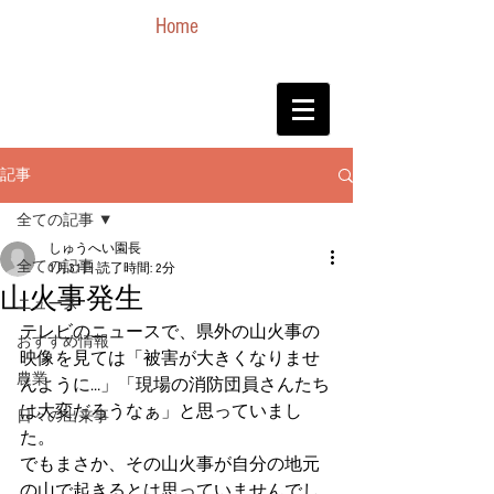
Home
記事
全ての記事
しゅうへい園長
全ての記事
1月31日
読了時間: 2分
山火事発生
ニュース
テレビのニュースで、県外の山火事の
おすすめ情報
映像を見ては「被害が大きくなりませ
農業
んように…」「現場の消防団員さんたち
は大変だろうなぁ」と思っていまし
日々の出来事
た。
でもまさか、その山火事が自分の地元
の山で起きるとは思っていませんでし