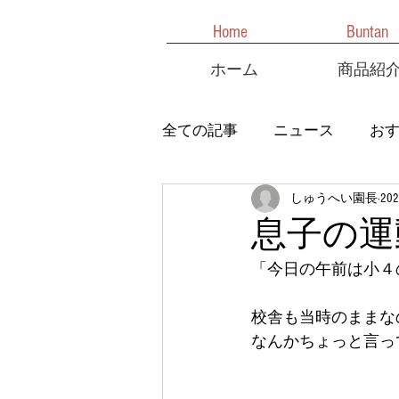
Home
Buntan
ホーム
商品紹
全ての記事
ニュース
お
しゅうへい園長
20
息子の運
「今日の午前は小４
校舎も当時のままなので
なんかちょっと言ってみ