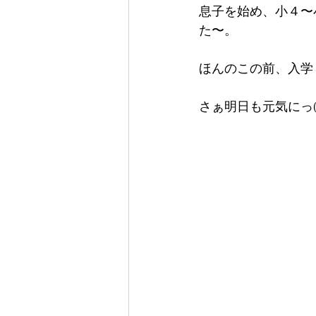
息子を始め、小４〜
た〜。
ほんのこの前、入学
さぁ明日も元気にっ(*´