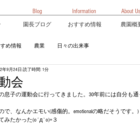
Blog
Information
About U
介
園長ブログ
おすすめ情報
農園概
すすめ情報
農業
日々の出来事
22年9月24日
読了時間: 1分
動会
の息子の運動会に行ってきました。30年前には自分も通
、なんかエモい(感傷的。emotionalの略だそうです。)
たかった(o´д`o)=３