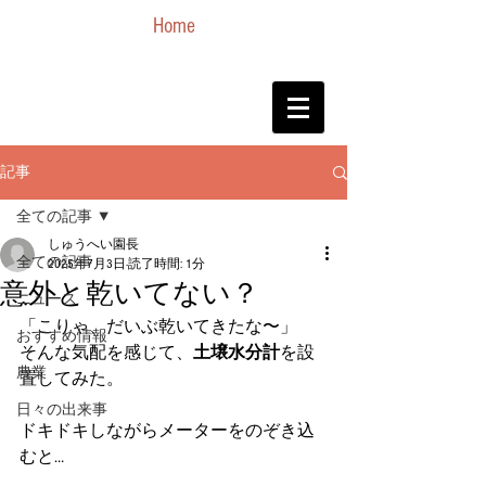
Home
記事
全ての記事
しゅうへい園長
全ての記事
2025年7月3日
読了時間: 1分
意外と乾いてない？
ニュース
「こりゃ、だいぶ乾いてきたな〜」
おすすめ情報
そんな気配を感じて、
土壌水分計
を設
農業
置してみた。
日々の出来事
ドキドキしながらメーターをのぞき込
むと…