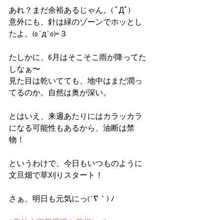
あれ？まだ余裕あるじゃん。( ﾟДﾟ)
意外にも、針は緑のゾーンでホッとし
たよ。(o´д`o)=３
たしかに、6月はそこそこ雨が降ってた
しなぁ〜
見た目は乾いてても、地中はまだ潤っ
てるのか。自然は奥が深い。
とはいえ、来週あたりにはカラッカラ
になる可能性もあるから、油断は禁
物！
というわけで、今日もいつものように
文旦畑で草刈りスタート！
さぁ、明日も元気にっ(´∇｀) ﾉ