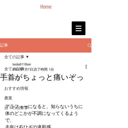
Home
記事
全ての記事
bonba0110bon
全ての記事
2021年7月7日
読了時間: 1分
手首がちょっと痛いぞっ
ニュース
おすすめ情報
農業
アラフォーになると、知らないうちに
日々の出来事
体のどこかが不調になってくるよう
で、
去年は右ひざの違和感。