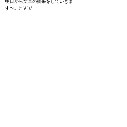
明日から文旦の摘果をしていきま
す〜。(*´A`)ﾉ