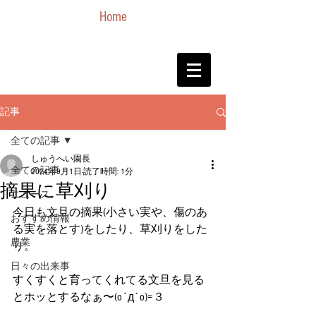
Home
記事
全ての記事
しゅうへい園長
全ての記事
2024年9月1日
読了時間: 1分
摘果に草刈り
ニュース
今日も文旦の摘果(小さい実や、傷のあ
おすすめ情報
る実を落とす)をしたり、草刈りをした
農業
り。
日々の出来事
すくすくと育ってくれてる文旦を見る
とホッとするなぁ〜(o´д`o)=３