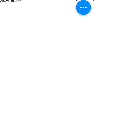
コメント
文旦の摘果
早起きが苦手