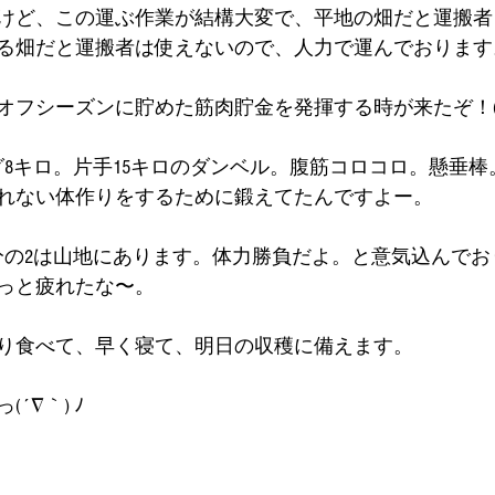
けど、この運ぶ作業が結構大変で、平地の畑だと運搬者
畑だと運搬者は使えないので、人力で運んでおります。(o
フシーズンに貯めた筋肉貯金を発揮する時が来たぞ！( ﾟ
グ8キロ。片手15キロのダンベル。腹筋コロコロ。懸垂棒
れない体作りをするために鍛えてたんですよー。
分の2は山地にあります。体力勝負だよ。と意気込んでお
っと疲れたな〜。
り食べて、早く寝て、明日の収穫に備えます。
´∇｀) ﾉ