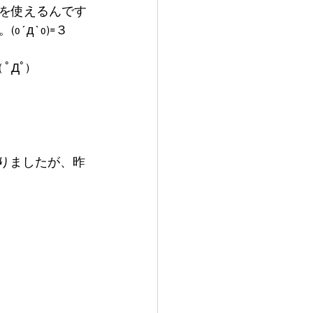
を使えるんです
´д`o)=３
Дﾟ)
。
りましたが、昨