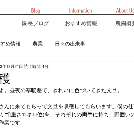
Blog
Information
About U
介
園長ブログ
おすすめ情報
農園概
すすめ情報
農業
日々の出来事
23年12月21日
読了時間: 1分
穫
よ。昼夜の寒暖差で、きれいに色づいてきた文旦。
さんに来てもらって文旦を収穫してもらいます。僕の仕
カゴ(重さ12キロ位)を、それぞれの両手に持ち、野囲い
作業です。