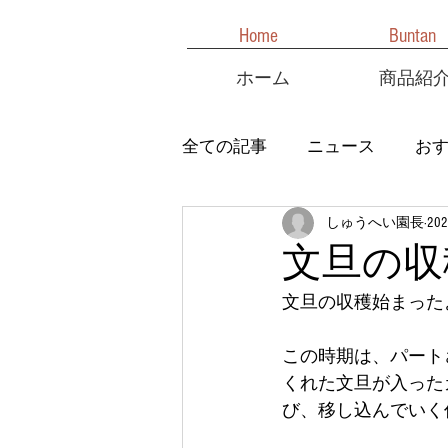
Home
Buntan
ホーム
商品紹
全ての記事
ニュース
お
しゅうへい園長
20
文旦の収
文旦の収穫始まった
この時期は、パート
くれた文旦が入った
び、移し込んでいく