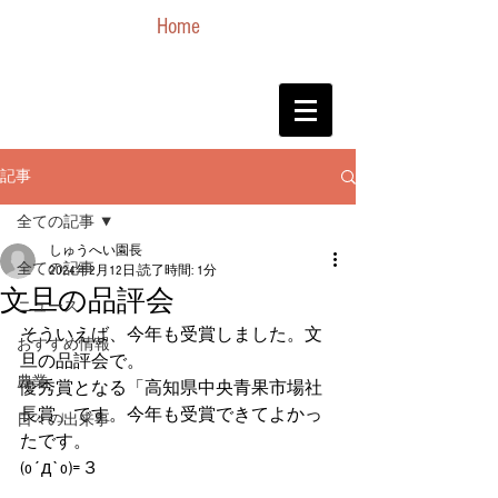
Home
記事
全ての記事
しゅうへい園長
全ての記事
2024年2月12日
読了時間: 1分
文旦の品評会
ニュース
そういえば、今年も受賞しました。文
おすすめ情報
旦の品評会で。
農業
優秀賞となる「高知県中央青果市場社
長賞」です。今年も受賞できてよかっ
日々の出来事
たです。
(o´д`o)=３