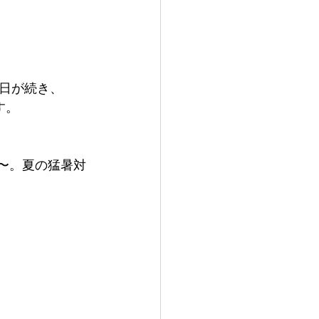
日が続き、
す。
〜。夏の猛暑対