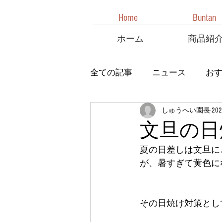
Home
Buntan
ホーム
商品紹
全ての記事
ニュース
お
しゅうへい園長
20
文旦の日
夏の日差しは文旦に
が、暑すぎて黄色に
その日焼け対策とし