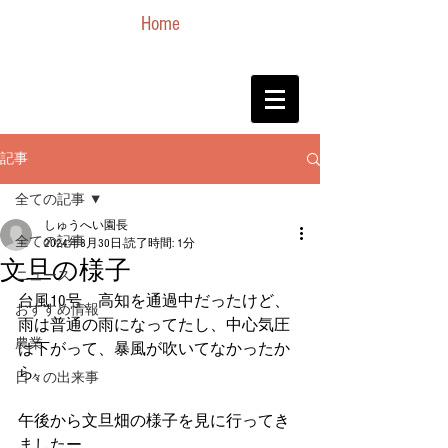
Home
記事
全ての記事
しゅうへい園長
全ての記事
2024年8月30日
読了時間: 1分
文旦の様子
ニュース
台風10号、高知を通過中だったけど、
おすすめ情報
雨は普通の雨になってたし、中心気圧
農業
は下がって、暴風が吹いてなかったか
ら、
日々の出来事
午後から文旦畑の様子を見に行ってき
ましたー。