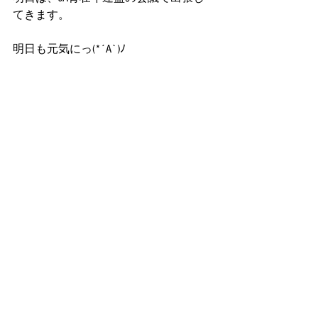
てきます。
明日も元気にっ(*´A`)ﾉ