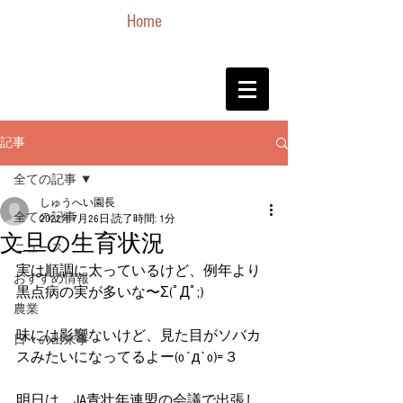
Home
記事
全ての記事
しゅうへい園長
全ての記事
2022年7月26日
読了時間: 1分
文旦の生育状況
ニュース
実は順調に太っているけど、例年より
おすすめ情報
黒点病の実が多いな〜Σ(ﾟДﾟ;)
農業
味には影響ないけど、見た目がソバカ
日々の出来事
スみたいになってるよー(o´д`o)=３
明日は、JA青壮年連盟の会議で出張し