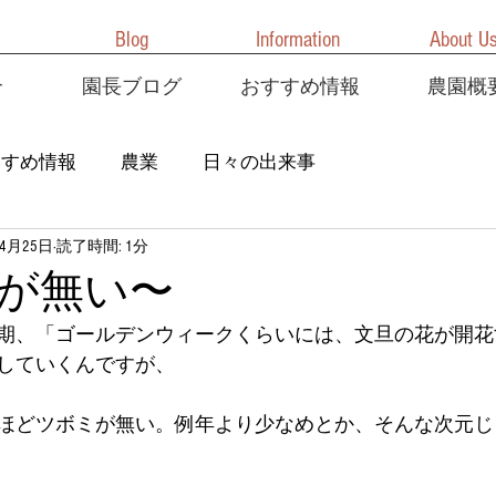
Blog
Information
About U
介
園長ブログ
おすすめ情報
農園概
すすめ情報
農業
日々の出来事
年4月25日
読了時間: 1分
が無い〜
期、「ゴールデンウィークくらいには、文旦の花が開花
していくんですが、
ほどツボミが無い。例年より少なめとか、そんな次元じ