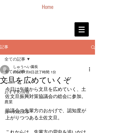
Home
記事
全ての記事
しゅうへい園長
全ての記事
2024年7月8日
読了時間: 1分
文旦を広めていくぞ
ニュース
今日は午後から文旦を広めていく、土
おすすめ情報
佐文旦振興対策協議会の総会に参加。
農業
協議会の先輩方のおかげで、認知度が
日々の出来事
上がりつつある土佐文旦。
これからは、先輩方の背中を追いかけ